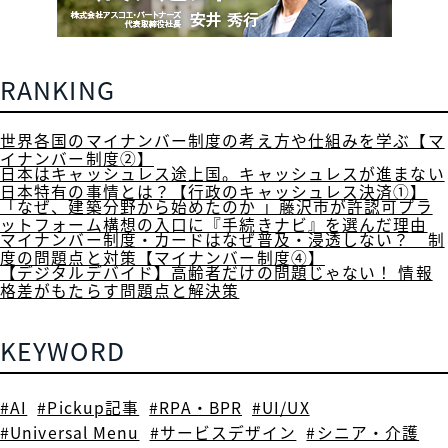
RANKING
世界各国のマイナンバー制度の考え方や仕組みを学ぶ【マ
イナンバー制度②】
日本はキャッシュレス途上国。キャッシュレスが進まない
日本特有の事情とは？【行政のキャッシュレス決済①】
「なぜ、建築分野から始めたのか 」藤沢市が許認可プラ
ットフォーム構想の入口に『手続きナビ』を選んだ理由
マイナンバー制度・カードはなぜ普及・浸透しない？ 制
度の問題点と対策【マイナンバー制度④】
【デジタルデバイド】高齢者だけの問題じゃない！ 情報
格差がもたらす問題点と解決策
KEYWORD
#AI
#Pickup記事
#RPA・BPR
#UI/UX
#Universal Menu
#サービスデザイン
#シニア・介護