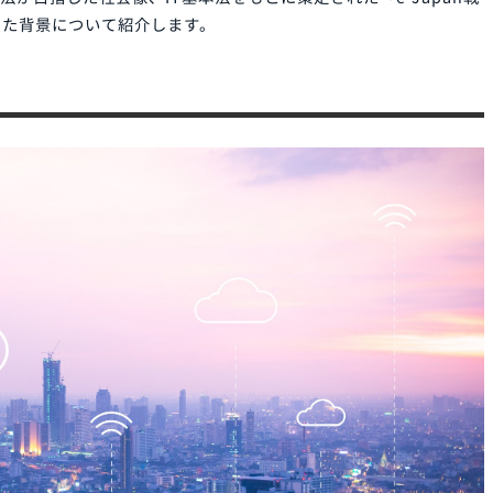
緊要
決されたデジタル改革関連法のひとつで、一連の法律の中核を
て、同法が目指した社会像、IT基本法をもとに策定された「e-
とになった背景について紹介します。
は