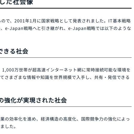
術戦略本部が同年11月にIT基本戦略を決定し、IT基本法が成
形成基本法」といい、IT（情報技術）を活用した社会形成
立／2001年施行）です。ICT（情報通信技術）による産業・
CTを活用した成長戦略を描き、日本社会全体として取り組む
社会推進戦略本部（IT戦略本部）を内閣に設置。2001年
」を発表し、「5年以内に世界最先端のIT国家を目指す」と宣言
）で目指した社会像
定されたもので、2001年1月に国家戦略として発表されました。