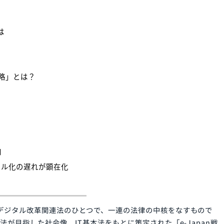
]
法」とは
社会像
pan戦略」とは？
経緯
化
」も増加
のデジタル化の遅れが顕在化