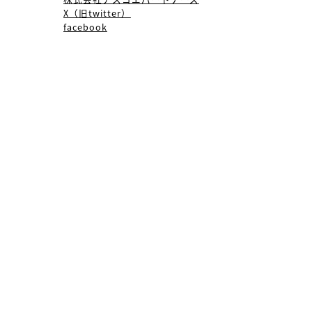
LINK
なすもので
Japan戦
株式会社アスコエパートナーズ
X（旧twitter）
facebook