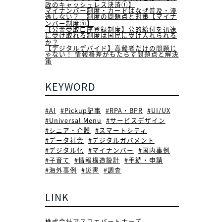
世界各国のマイナンバー制度の考
組みを学ぶ【マイナンバー制度②
日本はキャッシュレス途上国。キ
レスが進まない日本特有の事情と
政のキャッシュレス決済①】
マイナンバー制度・カードはなぜ
透しない？ 制度の問題点と対策
ンバー制度④】
【公金受取口座登録制度】公的給
に受け取れる制度は国民に受け入
か？
【デジタルデバイド】高齢者だけ
ゃない！ 情報格差がもたらす問題
策
KEYWORD
#AI
#Pickup記事
#RPA・BPR
#U
#Universal Menu
#サービスデザ
#シニア・介護
#スマートシティ
#データ社会
#デジタルガバメント
#デジタル化
#マイナンバー
#国
#子育て
#情報構造設計
#手続・
#海外事例
#災害
#調査