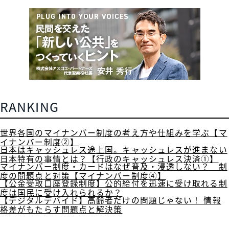
RANKING
世界各国のマイナンバー制度の考え方や仕組みを学ぶ【マ
イナンバー制度②】
日本はキャッシュレス途上国。キャッシュレスが進まない
日本特有の事情とは？【行政のキャッシュレス決済①】
マイナンバー制度・カードはなぜ普及・浸透しない？ 制
度の問題点と対策【マイナンバー制度④】
【公金受取口座登録制度】公的給付を迅速に受け取れる制
度は国民に受け入れられるか？
【デジタルデバイド】高齢者だけの問題じゃない！ 情報
格差がもたらす問題点と解決策