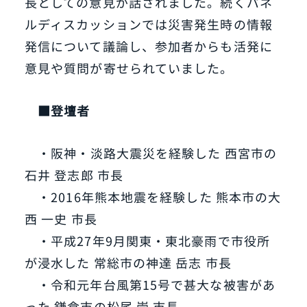
長としての意見が話されました。続くパネ
ルディスカッションでは災害発生時の情報
発信について議論し、参加者からも活発に
意見や質問が寄せられていました。
■登壇者
・阪神・淡路大震災を経験した 西宮市の
石井 登志郎 市長
・2016年熊本地震を経験した 熊本市の大
西 一史 市長
・平成27年9月関東・東北豪雨で市役所
が浸水した 常総市の神達 岳志 市長
・令和元年台風第15号で甚大な被害があ
った 鎌倉市の松尾 崇 市長