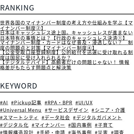
RANKING
世界各国のマイナンバー制度の考え方や仕組みを学ぶ【マ
イナンバー制度②】
日本はキャッシュレス途上国。キャッシュレスが進まない
日本特有の事情とは？【行政のキャッシュレス決済①】
マイナンバー制度・カードはなぜ普及・浸透しない？ 制
度の問題点と対策【マイナンバー制度④】
【公金受取口座登録制度】公的給付を迅速に受け取れる制
度は国民に受け入れられるか？
【デジタルデバイド】高齢者だけの問題じゃない！ 情報
格差がもたらす問題点と解決策
KEYWORD
#AI
#Pickup記事
#RPA・BPR
#UI/UX
#Universal Menu
#サービスデザイン
#シニア・介護
#スマートシティ
#データ社会
#デジタルガバメント
#デジタル化
#マイナンバー
#国内事例
#子育て
#情報構造設計
#手続・申請
#海外事例
#災害
#調査