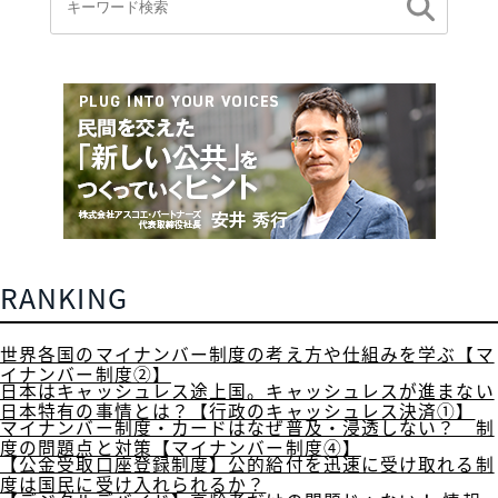
RANKING
世界各国のマイナンバー制度の考え方や仕組みを学ぶ【マ
イナンバー制度②】
日本はキャッシュレス途上国。キャッシュレスが進まない
日本特有の事情とは？【行政のキャッシュレス決済①】
マイナンバー制度・カードはなぜ普及・浸透しない？ 制
度の問題点と対策【マイナンバー制度④】
【公金受取口座登録制度】公的給付を迅速に受け取れる制
度は国民に受け入れられるか？