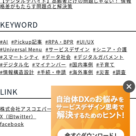
【デジタルデバイド】高齢者だけの問題じゃない！ 情報
格差がもたらす問題点と解決策
KEYWORD
#AI
#Pickup記事
#RPA・BPR
#UI/UX
#Universal Menu
#サービスデザイン
#シニア・介護
#スマートシティ
#データ社会
#デジタルガバメント
#デジタル化
#マイナンバー
#国内事例
#子育て
#情報構造設計
#手続・申請
#海外事例
#災害
#調査
LINK
株式会社アスコエパートナーズ
X（旧twitter）
facebook