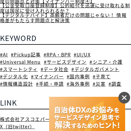
度の問題点と対策【マイナンバー制度④】
【公金受取口座登録制度】公的給付を迅速に受け取れる制
度は国民に受け入れられるか？
【デジタルデバイド】高齢者だけの問題じゃない！ 情報
格差がもたらす問題点と解決策
KEYWORD
#AI
#Pickup記事
#RPA・BPR
#UI/UX
#Universal Menu
#サービスデザイン
#シニア・介護
#スマートシティ
#データ社会
#デジタルガバメント
#デジタル化
#マイナンバー
#国内事例
#子育て
#情報構造設計
#手続・申請
#海外事例
#災害
#調査
LINK
株式会社アスコエパートナーズ
X（旧twitter）