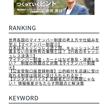
RANKING
世界各国のマイナンバー制度の考え方や仕組みを
学ぶ【マイナンバー制度②】
日本はキャッシュレス途上国。キャッシュレスが
進まない日本特有の事情とは？【行政のキャッシ
ュレス決済①】
マイナンバー制度・カードはなぜ普及・浸透しな
い？ 制度の問題点と対策【マイナンバー制度
④】
【公金受取口座登録制度】公的給付を迅速に受け
取れる制度は国民に受け入れられるか？
【デジタルデバイド】高齢者だけの問題じゃな
い！ 情報格差がもたらす問題点と解決策
KEYWORD